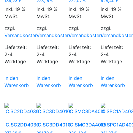
184,23
€
273,15
€
272,07
€
428,40
€
inkl. 19 %
inkl. 19 %
inkl. 19 %
inkl. 19 %
MwSt.
MwSt.
MwSt.
MwSt.
zzgl.
zzgl.
zzgl.
zzgl.
Versandkosten
Versandkosten
Versandkosten
Versandkoste
Lieferzeit:
Lieferzeit:
Lieferzeit:
Lieferzeit:
2-4
2-4
2-4
2-4
Werktage
Werktage
Werktage
Werktage
In den
In den
In den
In den
Warenkorb
Warenkorb
Warenkorb
Warenkorb
IC.SC2DD4030
IC.SC3DD4010
IC.SMC3DA4015
IC.SPC1AD40
277,38
€
281,70
€
339,48
€
351,27
€