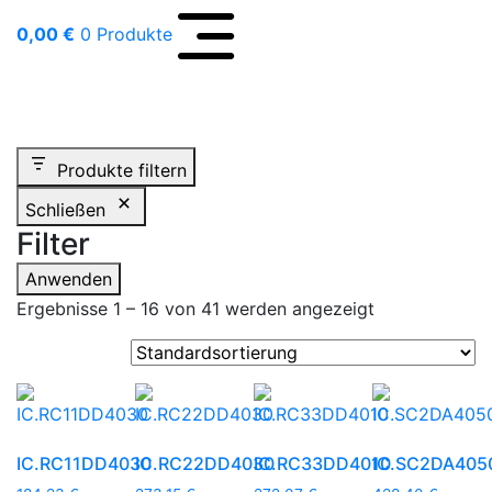
0,00
€
0 Produkte
abel-technik e.K.
Shop
Produkte filtern
Schließen
Filter
Anwenden
Ergebnisse 1 – 16 von 41 werden angezeigt
IC.RC11DD4030
IC.RC22DD4030
IC.RC33DD4010
IC.SC2DA405