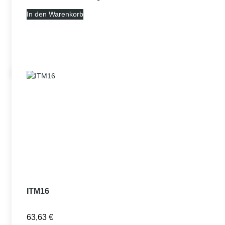
In den Warenkorb
ITM16
63,63
€