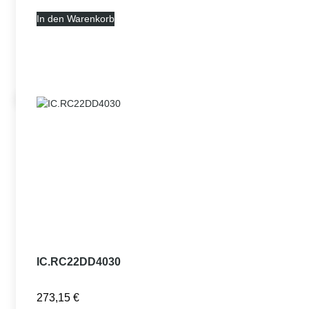
In den Warenkorb
IC.RC22DD4030
273,15
€