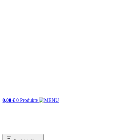
0,00
€
0 Produkte
abel-technik e.K.
Shop