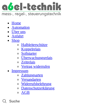
Home
Automation
Über uns
Anfahrt
Shop
Halbleiterschütze
Koppelrelais
Softstarter
Überwachungsrelais
Zeitrelais
Vertrag widerrufen
Impressum
Zahlungsarten
Versandarten
Widerrufsbelehrung
Datenschutzerklärung
AGB
Suche