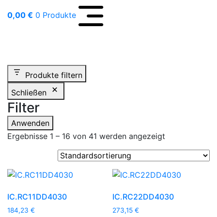
0,00
€
0 Produkte
abel-technik e.K.
Shop
Produkte filtern
Schließen
Filter
Anwenden
Ergebnisse 1 – 16 von 41 werden angezeigt
IC.RC11DD4030
IC.RC22DD4030
184,23
€
273,15
€